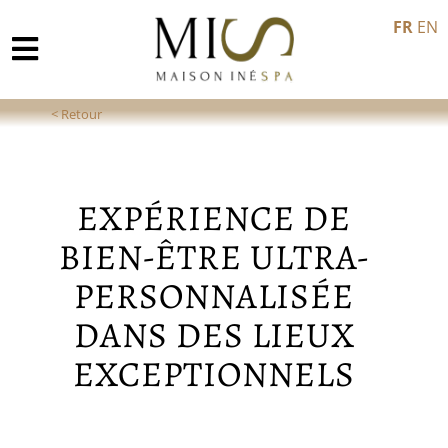
Passer
FR
EN
au
contenu
Toggle
Navigation
Accueil
Qui suis-je ?
EXPÉRIENCE DE
Soins
BIEN-ÊTRE ULTRA-
PERSONNALISÉE
Conférence
DANS DES LIEUX
Spa
EXCEPTIONNELS
Expérience Client